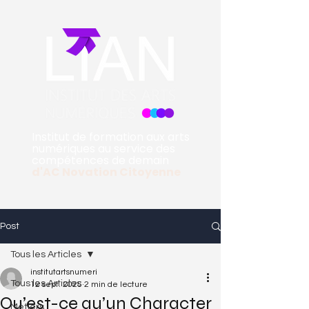
Institut de formation aux arts
numériques au service des
compétences de demain
d'
AC Novation Citoyenne
Post
Tous les Articles
institutartsnumeri
Tous les Articles
12 sept. 2025
2 min de lecture
Qu’est-ce qu’un Character
Métiers