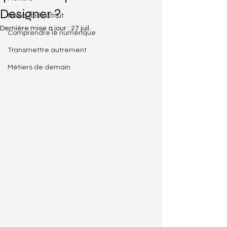
Designer ?
News de l'institut
Dernière mise à jour :
27 juil.
Comprendre le numérique
Transmettre autrement
Métiers de demain