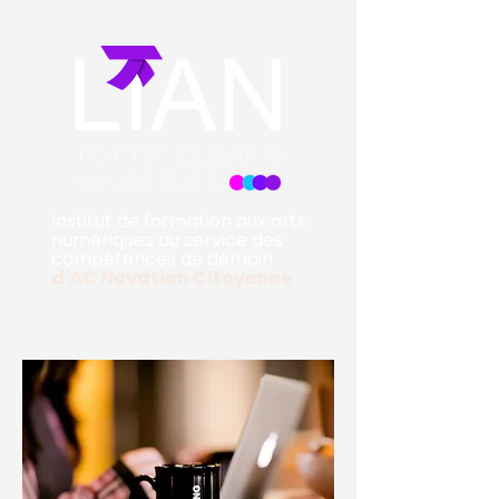
Institut de formation aux arts
numériques au service des
compétences de demain
d'
AC Novation Citoyenne