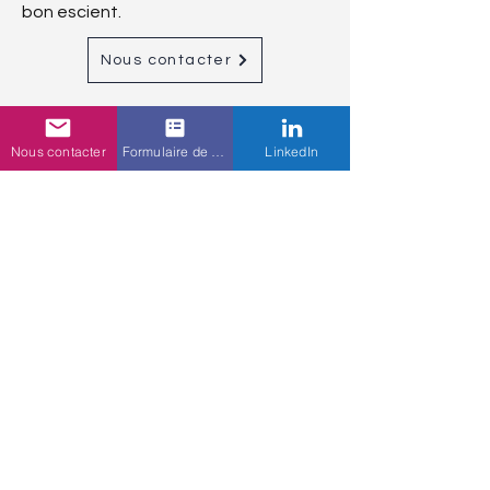
bon escient.
Nous contacter
Nous contacter
Formulaire de contact
LinkedIn
09 88 39 65 68
Devenir formateur.rice
Nos formations
Nos formations pour les studios
Nos formations pour les professionnels