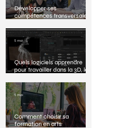
Développer ses
compétences transversales :
un levier essentiel pour
réussir dans les arts
numériques
5 mai
Quels logiciels apprendre
pour travailler dans la 3D, le
jeu vidéo ou les effets visuels
?
5 mai
Comment choisir sa
formation en arts