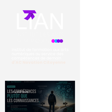
Institut de formation aux arts
numériques au service des
compétences de demain
d'
AC Novation Citoyenne
il y a 2 jours