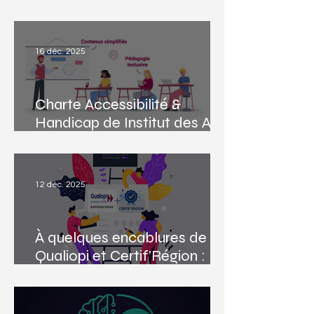
numériques (et éviter de
perdre du temps)
16 déc. 2025
Charte Accessibilité &
Handicap de Institut des Arts
Numériques
12 déc. 2025
À quelques encablures de
Qualiopi et Certif’Région :
merci à nos intervenants et à
toute l’équipe !