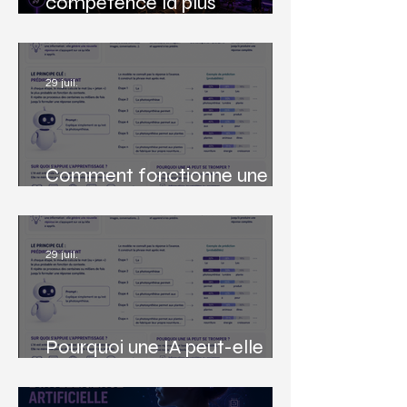
compétence la plus
importante du XXIᵉ siècle ?
29 juil.
Comment fonctionne une IA
générative ?
29 juil.
Pourquoi une IA peut-elle
inventer une réponse ?