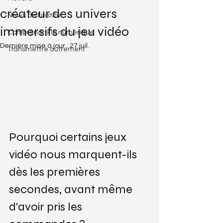
créateur des univers
News de l'institut
immersifs du jeu vidéo
Comprendre le numérique
Dernière mise à jour :
27 juil.
Transmettre autrement
Pourquoi certains jeux 
vidéo nous marquent-ils 
dès les premières 
secondes, avant même 
d'avoir pris les 