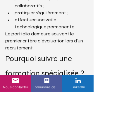
collaboratifs ;
pratiquer régulièrement ;
effectuer une veille 
technologique permanente.
Le portfolio demeure souvent le 
premier critère d'évaluation lors d'un 
recrutement.
Pourquoi suivre une 
formation spécialisée ?
Les studios recherchent aujourd'hui 
Nous contacter
Formulaire de contact
LinkedIn
des profils immédiatement 
opérationnels.
Une formation spécialisée permet :
d'apprendre les méthodes de 
production professionnelles ;
de maîtriser les logiciels utilisés 