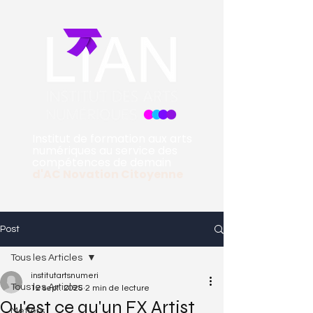
Institut de formation aux arts
numériques au service des
compétences de demain
d'
AC Novation Citoyenne
Post
Tous les Articles
institutartsnumeri
Tous les Articles
12 sept. 2025
2 min de lecture
Qu'est ce qu'un FX Artist
Métiers