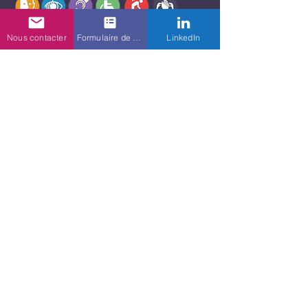
Nous contacter
Formulaire de contact
LinkedIn
Foire aux questions
Formations Outils logiciels Métiers
À qui s’adresse cette
formation sur l’outil logiciel ?
Cette formation s’adresse aux
professionnels, futurs professionnels
Quel niveau est requis pour
et créatifs souhaitant maîtriser l’outil
suivre la formation ?
dans un cadre métier et