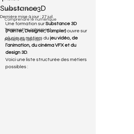
Substance3D
News de l'institut
Dernière mise à jour :
27 juil.
Comprendre le numérique
Une formation sur 
Substance 3D 
Transmettre autrement
(Painter, Designer, Sampler)
 ouvre sur 
plusieurs métiers du 
jeu vidéo, de 
Métiers de demain
l’animation, du cinéma VFX et du 
design 3D
.
Voici une liste structurée des métiers 
possibles :