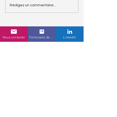
Metier-Character Artist
Rédigez un commentaire...
Nous contacter
Formulaire de contact
LinkedIn
09 88 39 65 68
Devenir formateur.rice
Nos formations
Nos formations pour les studios
Nos formations pour les professionnels