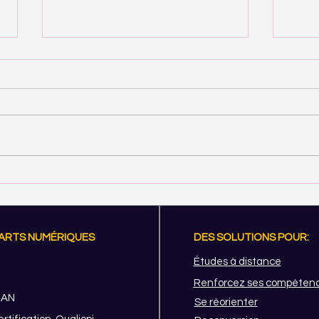
Méti
Metier-Character Artist
 ARTS NUMÉRIQUES
DES SOLUTIONS POUR:
Études à distance
Renforcez ses compéten
IAN
Se réorienter