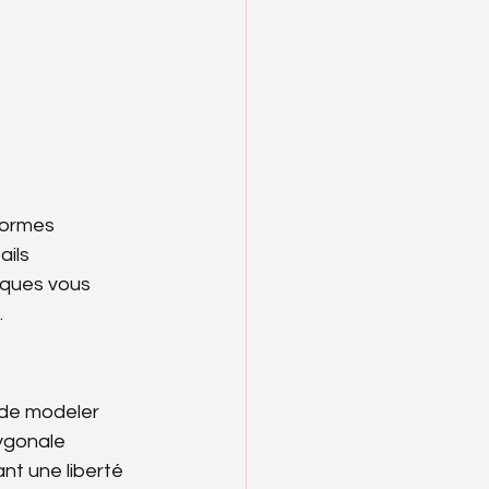
formes 
ils 
iques vous 
.
 de modeler 
ygonale 
t une liberté 