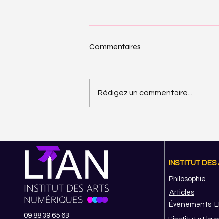
Commentaires
Rédigez un commentaire...
Métier-Technical Artist
INSTITUT DES
Philosophie
Articles
Événements L
09 88 39 65 68