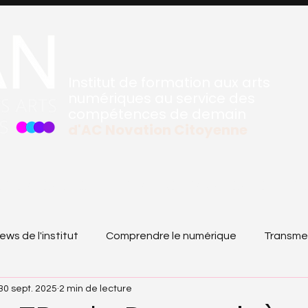
Institut de formation aux arts
numériques au service des
compétences de demain
d'
AC Novation Citoyenne
SPECIALISANTES
FORMATIONS TRANVERSALES
RE
ews de l'institut
Comprendre le numérique
Transme
30 sept. 2025
2 min de lecture