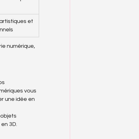
tistiques et 
nnels
erie numérique, 
os 
umériques vous 
r une idée en 
objets 
 en 3D.