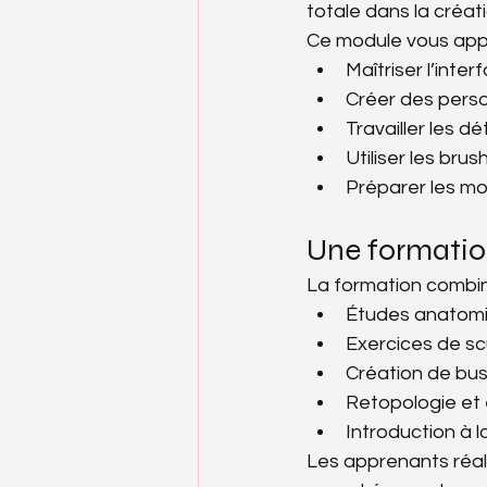
totale dans la créa
Ce module vous app
Maîtriser l’inter
Créer des pers
Travailler les dé
Utiliser les br
Préparer les mod
Une formation
La formation combin
Études anatomiq
Exercices de sc
Création de bu
Retopologie et 
Introduction à l
Les apprenants réali