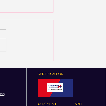
er — Game Artist
CERTIFICATION
ces
LABEL
AGRÉMENT