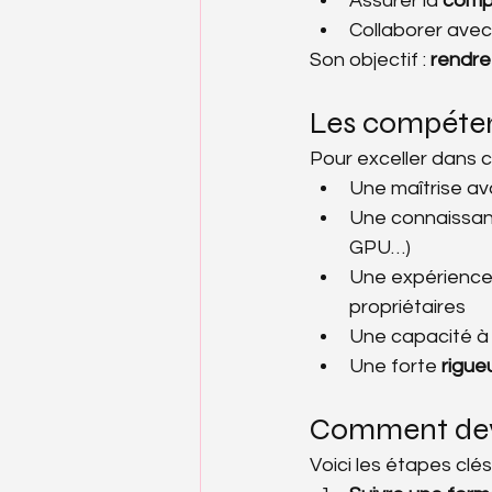
Assurer la 
compa
Collaborer avec 
Son objectif : 
rendre
Les compéten
Pour exceller dans ce 
Une maîtrise a
Une connaissan
GPU…)
Une expérience
propriétaires
Une capacité à
Une forte 
rigue
Comment dev
Voici les étapes clés 