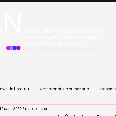
Institut de formation aux arts
numériques au service des
compétences de demain
d'
AC Novation Citoyenne
SPECIALISANTES
FORMATIONS TRANVERSALES
RE
ews de l'institut
Comprendre le numérique
Transme
14 sept. 2025
2 min de lecture