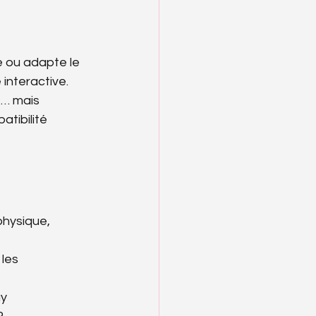
e ou adapte le 
interactive. 
e… mais 
atibilité 
physique, 
 les 
ay