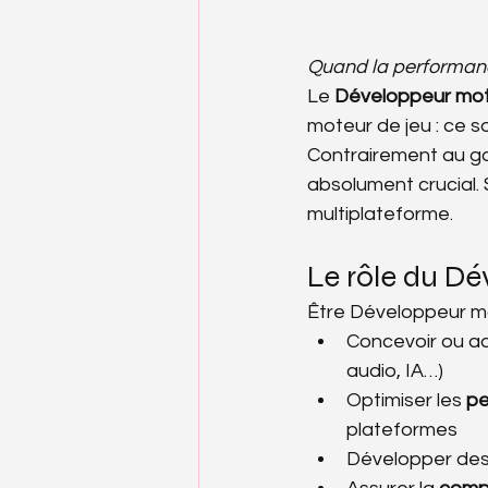
Quand la performanc
Le 
Développeur mo
moteur de jeu : ce s
Contrairement au gam
absolument crucial. S
multiplateforme.
Le rôle du D
Être Développeur mo
Concevoir ou ad
audio, IA…)
Optimiser les 
pe
plateformes
Développer des