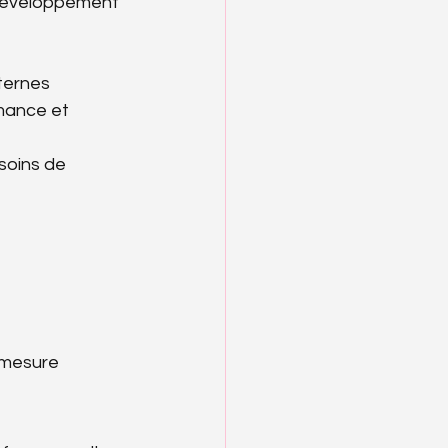
développement 
nternes
mance et 
soins de 
 mesure