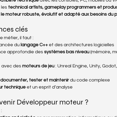
tibilité technique
 avec les consoles, PC, mobiles ou V
les 
technical artists, gameplay programmers et produ
 le moteur robuste, évolutif et adapté aux besoins du p
ces clés
métier, il faut :
vancée du 
langage C++
 et des architectures logicielles
ce approfondie des 
systèmes bas niveau
 (mémoire, mu
 avec des 
moteurs de jeu
 : Unreal Engine, Unity, Godot
 
documenter, tester et maintenir
 du code complexe
ur technique
 et un esprit d’analyse
enir Développeur moteur ?
: