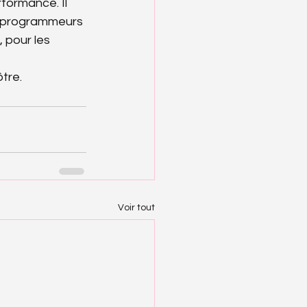
formance. Il 
et programmeurs 
 pour les 
ôtre.
Voir tout