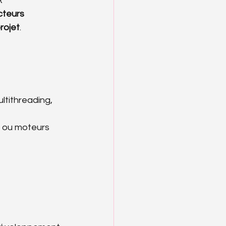
R
cteurs
rojet
.
ltithreading, 
, ou moteurs 