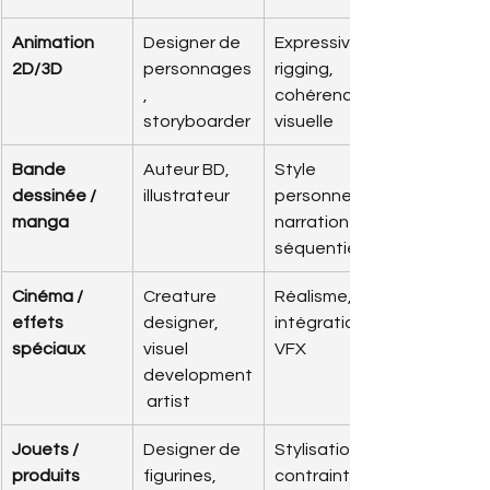
Animation 
Designer de 
Expressivité, 
2D/3D
personnages
rigging, 
, 
cohérence 
storyboarder
visuelle
Bande 
Auteur BD, 
Style 
dessinée / 
illustrateur
personnel, 
manga
narration 
séquentielle
Cinéma / 
Creature 
Réalisme, 
effets 
designer, 
intégration 
spéciaux
visuel 
VFX
development
 artist
Jouets / 
Designer de 
Stylisation, 
produits 
figurines, 
contraintes 